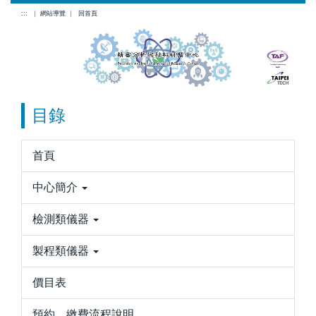
跳
:::
｜
網站導覽
｜
回首頁
到
主
要
內
容
目錄
區
首頁
中心簡介
檢測類儀器
製程類儀器
價目表
預約、繳費流程說明