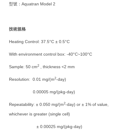
型號：Aquatran Model 2
技術規格
Heating Control: 37.5°C ± 0.5°C
With environment control box: -40°C~100°C
2
Sample: 50 cm
, thickness <2 mm
2
Resolution:
0.01 mg/(m
-day)
0.00005 mg/(pkg-day)
2
Repeatability: ± 0.050 mg/(m
-day) or ± 1% of value,
whichever is greater (single cell)
± 0.00025 mg/(pkg-day)