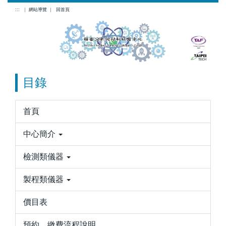
跳
:::
｜
網站導覽
｜
回首頁
到
主
要
內
容
目錄
區
首頁
中心簡介
檢測類儀器
製程類儀器
價目表
預約、繳費流程說明