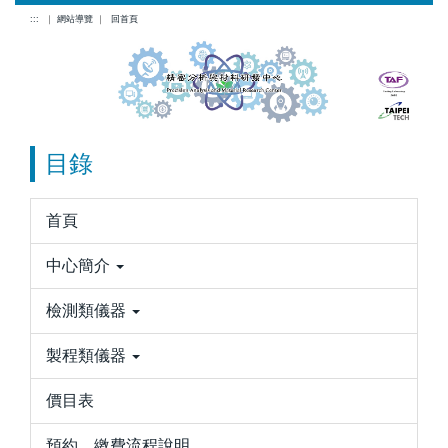
跳
:::
｜
網站導覽
｜
回首頁
到
主
要
內
容
目錄
區
首頁
中心簡介
檢測類儀器
製程類儀器
價目表
預約、繳費流程說明