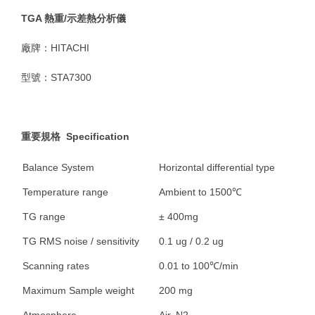
TGA 熱重/示差熱分析儀
廠牌：HITACHI
型號：STA7300
重要規格 Specification
Balance System
Horizontal differential type
Temperature range
Ambient to 1500℃
TG range
± 400mg
TG RMS noise / sensitivity
0.1 ug / 0.2 ug
Scanning rates
0.01 to 100℃/min
Maximum Sample weight
200 mg
Atmosphere
Air, N2