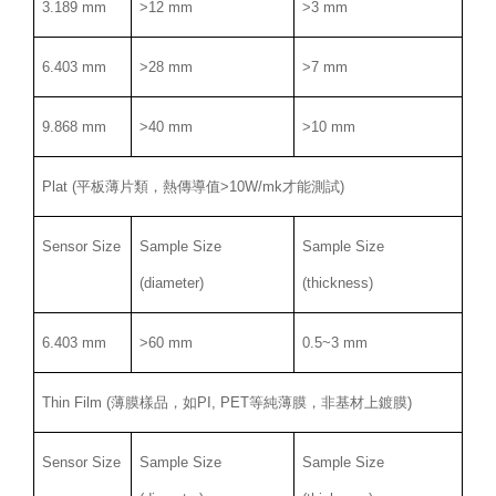
3.189 mm
>12 mm
>3 mm
6.403 mm
>28 mm
>7 mm
9.868 mm
>40 mm
>10 mm
Plat (平板薄片類，熱傳導值>10W/mk才能測試)
Sensor Size
Sample Size
Sample Size
(diameter)
(thickness)
6.403 mm
>60 mm
0.5~3 mm
Thin Film (薄膜樣品，如PI, PET等純薄膜，非基材上鍍膜)
Sensor Size
Sample Size
Sample Size