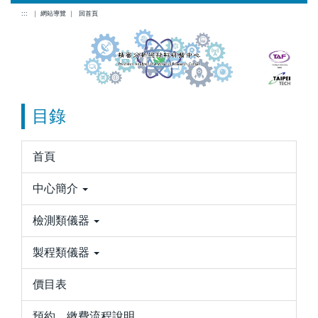
跳
:::
｜
網站導覽
｜
回首頁
到
主
要
內
容
目錄
區
首頁
中心簡介
檢測類儀器
製程類儀器
價目表
預約、繳費流程說明