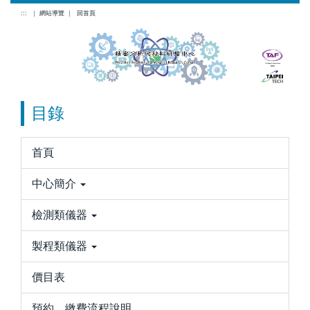
跳
:::
｜
網站導覽
｜
回首頁
到
主
要
內
容
目錄
區
首頁
中心簡介
檢測類儀器
製程類儀器
價目表
預約、繳費流程說明