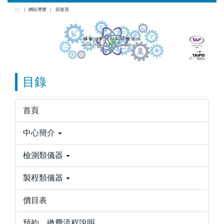
跳
:::
｜
網站導覽
｜
回首頁
到
主
要
內
容
目錄
區
首頁
中心簡介
檢測類儀器
製程類儀器
價目表
預約、繳費流程說明