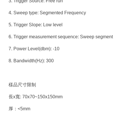
3. Trigger Source: Free run
4. Sweep type: Segmented Frequency
5. Trigger Slope: Low level
6. Trigger measurement sequence: Sweep segment
7. Power Level(dbm): -10
8. Bandwidth(Hz): 300
樣品尺寸限制
長x寬: 70x70~150x150mm
厚：<5mm