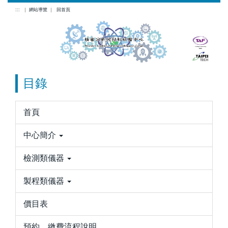
跳
:::
｜
網站導覽
｜
回首頁
到
主
要
內
容
目錄
區
首頁
中心簡介
檢測類儀器
製程類儀器
價目表
預約、繳費流程說明