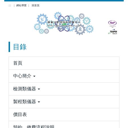
跳
:::
｜
網站導覽
｜
回首頁
到
主
要
內
容
目錄
區
首頁
中心簡介
檢測類儀器
製程類儀器
價目表
預約、繳費流程說明