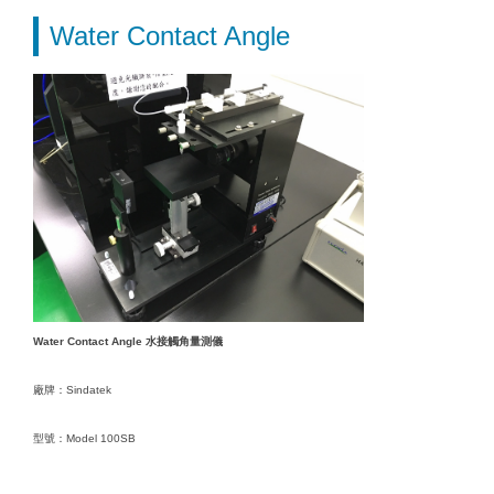
Water Contact Angle
Water Contact Angle 水接觸角量測儀
廠牌：Sindatek
型號：Model 100SB