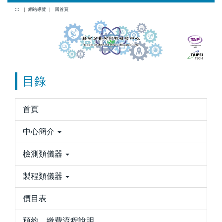
跳
:::
｜
網站導覽
｜
回首頁
到
主
要
內
容
目錄
區
首頁
中心簡介
檢測類儀器
製程類儀器
價目表
預約、繳費流程說明